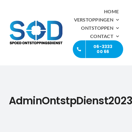
Ga
HOME
naar
VERSTOPPINGEN
inhoud
ONTSTOPPEN
CONTACT
06-3333
00 66
AdminOntstpDienst202