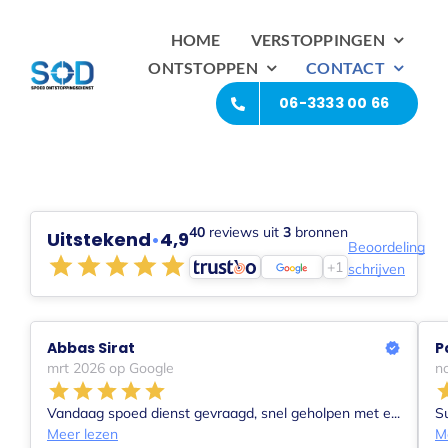
Ga
HOME
VERSTOPPINGEN
naar
ONTSTOPPEN
CONTACT
inhoud
06-3333 00 66
40
reviews uit
3
bronnen
Uitstekend
•
4,9
Beoordeling
+1
schrijven
Abbas Sirat
P
mrt 2026 op Google
n
Vandaag spoed dienst gevraagd, snel geholpen met e...
Su
Meer lezen
M