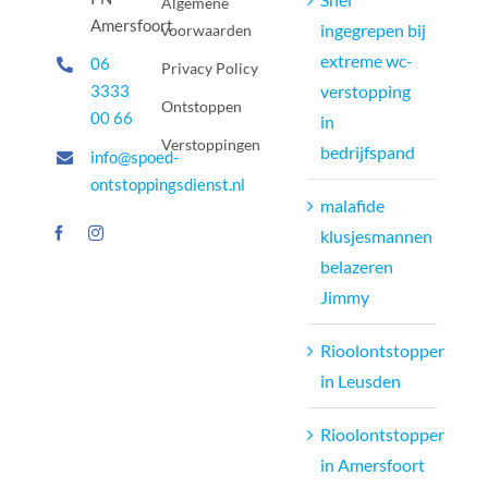
Algemene
Amersfoort
ingegrepen bij
voorwaarden
extreme wc-
06
Privacy Policy
3333
verstopping
Ontstoppen
00 66
in
Verstoppingen
bedrijfspand
info@spoed-
ontstoppingsdienst.nl
malafide
klusjesmannen
belazeren
Jimmy
Rioolontstopper
in Leusden
Rioolontstopper
in Amersfoort