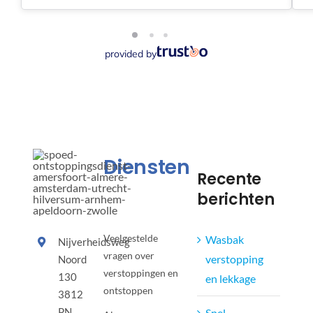
provided by
Diensten
Recente
berichten
Veelgestelde
Wasbak
Nijverheidsweg
vragen over
verstopping
Noord
verstoppingen en
130
en lekkage
ontstoppen
3812
PN
Snel