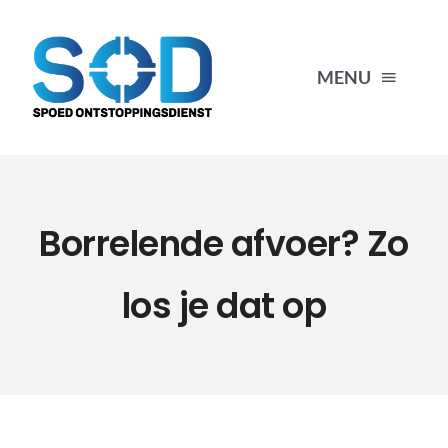
Ga
naar
inhoud
MENU
HOME
Borrelende afvoer? Zo
VERSTOPPINGEN
los je dat op
ONTSTOPPEN
CONTACT
06-3333 00 66