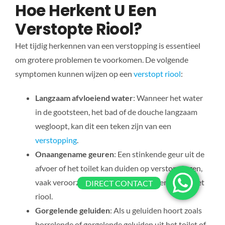
Hoe Herkent U Een
Verstopte Riool?
Het tijdig herkennen van een verstopping is essentieel
om grotere problemen te voorkomen. De volgende
symptomen kunnen wijzen op een
verstopt riool
:
Langzaam afvloeiend water
: Wanneer het water
in de gootsteen, het bad of de douche langzaam
wegloopt, kan dit een teken zijn van een
verstopping
.
Onaangename geuren
: Een stinkende geur uit de
afvoer of het toilet kan duiden op verstoppingen,
vaak veroorzaakt door rottende materialen in het
DIRECT CONTACT
riool.
Gorgelende geluiden
: Als u geluiden hoort zoals
borrelende of gorgelende geluiden uit het toilet of