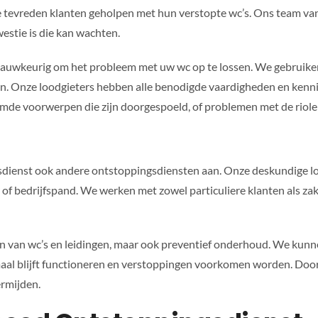
e tevreden klanten geholpen met hun verstopte wc’s. Ons team van
estie is die kan wachten.
nauwkeurig om het probleem met uw wc op te lossen. We gebruik
en. Onze loodgieters hebben alle benodigde vaardigheden en kenni
mde voorwerpen die zijn doorgespoeld, of problemen met de riole
sdienst ook andere ontstoppingsdiensten aan. Onze deskundige l
r of bedrijfspand. We werken met zowel particuliere klanten als zak
 van wc’s en leidingen, maar ook preventief onderhoud. We kunne
aal blijft functioneren en verstoppingen voorkomen worden. Door
ermijden.