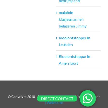
bedrijfspand
malafide
klusjesmannen
belazeren Jimmy
Rioolontstopper in
Leusden
Rioolontstopper in
Amersfoort
© Copyright 2018 - 2026| All Rights Reserved | gebouwd door
DIRECT CONTACT
| Webmolen