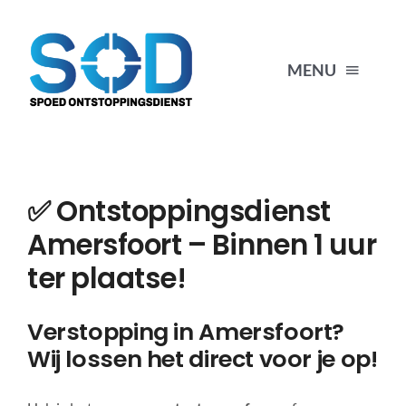
Ga
naar
inhoud
MENU
HOME
✅ Ontstoppingsdienst
VERSTOPPINGEN
Amersfoort – Binnen 1 uur
ONTSTOPPEN
ter plaatse!
Verstopping in Amersfoort?
CONTACT
Wij lossen het direct voor je op!
06-3333 00 66