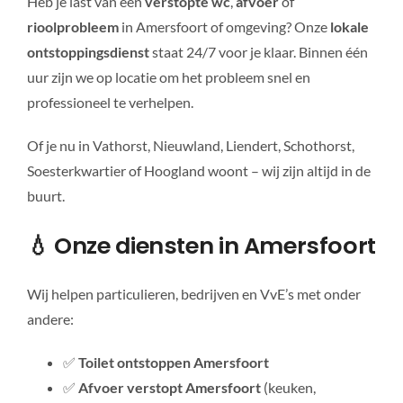
Heb je last van een
verstopte wc
,
afvoer
of
rioolprobleem
in Amersfoort of omgeving? Onze
lokale
ontstoppingsdienst
staat 24/7 voor je klaar. Binnen één
uur zijn we op locatie om het probleem snel en
professioneel te verhelpen.
Of je nu in Vathorst, Nieuwland, Liendert, Schothorst,
Soesterkwartier of Hoogland woont – wij zijn altijd in de
buurt.
💧 Onze diensten in Amersfoort
Wij helpen particulieren, bedrijven en VvE’s met onder
andere:
✅
Toilet ontstoppen Amersfoort
✅
Afvoer verstopt Amersfoort
(keuken,