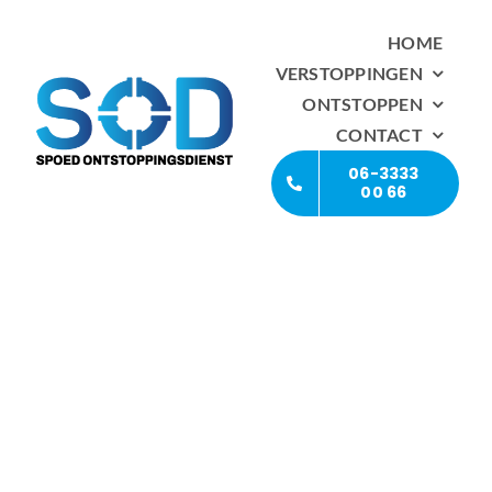
Ga
HOME
naar
VERSTOPPINGEN
inhoud
ONTSTOPPEN
CONTACT
06-3333
00 66
Ontstoppingsbedrijf
Amsterdam 24/7