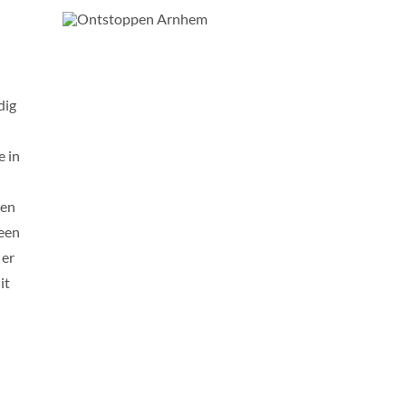
dig
e in
een
 een
 er
it