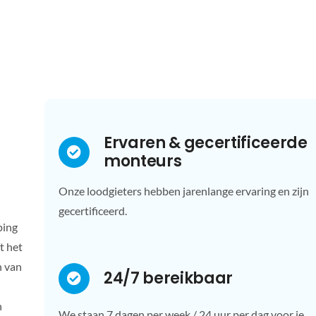
Ervaren & gecertificeerde
monteurs
Onze loodgieters hebben jarenlange ervaring en zijn
gecertificeerd.
ping
t het
n van
24/7 bereikbaar
n
We staan 7 dagen per week / 24 uur per dag voor je