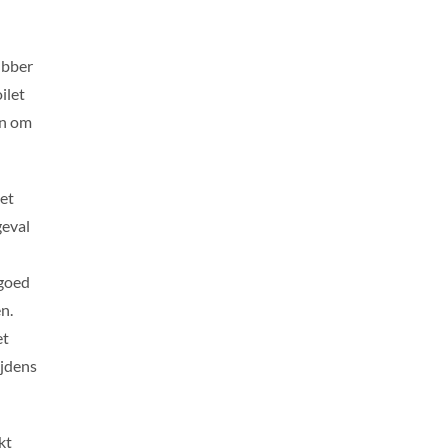
ubber
ilet
en om
iet
geval
 goed
n.
et
ijdens
kt