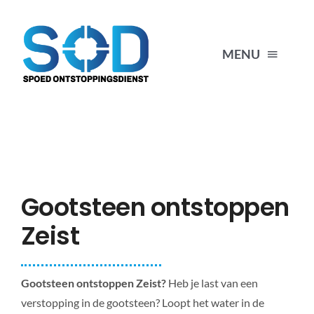
Ga
naar
inhoud
MENU
HOME
VERSTOPPINGEN
Gootsteen ontstoppen
ONTSTOPPEN
Zeist
CONTACT
Gootsteen ontstoppen Zeist?
Heb je last van een
06-3333 00 66
verstopping in de gootsteen? Loopt het water in de